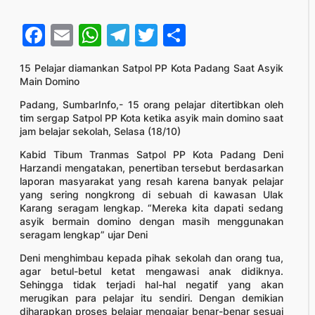
Facebook
Email
WhatsApp
Telegram
Twitter
Share
15 Pelajar diamankan Satpol PP Kota Padang Saat Asyik
Main Domino
Padang, SumbarInfo,- 15 orang pelajar ditertibkan oleh
tim sergap Satpol PP Kota ketika asyik main domino saat
jam belajar sekolah, Selasa (18/10)
Kabid Tibum Tranmas Satpol PP Kota Padang Deni
Harzandi mengatakan, penertiban tersebut berdasarkan
laporan masyarakat yang resah karena banyak pelajar
yang sering nongkrong di sebuah di kawasan Ulak
Karang seragam lengkap. “Mereka kita dapati sedang
asyik bermain domino dengan masih menggunakan
seragam lengkap” ujar Deni
Deni menghimbau kepada pihak sekolah dan orang tua,
agar betul-betul ketat mengawasi anak didiknya.
Sehingga tidak terjadi hal-hal negatif yang akan
merugikan para pelajar itu sendiri. Dengan demikian
diharapkan proses belajar mengajar benar-benar sesuai