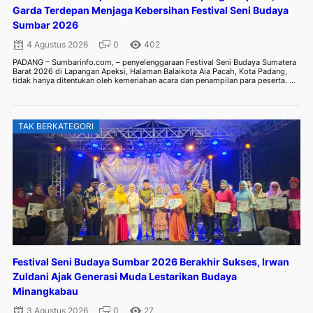
Garda Terdepan Menjaga Kebersihan Festival Seni Budaya
Sumbar 2026
4 Agustus 2026
0
402
PADANG – Sumbarinfo.com, – penyelenggaraan Festival Seni Budaya Sumatera
Barat 2026 di Lapangan Apeksi, Halaman Balaikota Aia Pacah, Kota Padang,
tidak hanya ditentukan oleh kemeriahan acara dan penampilan para peserta. ...
TAK BERKATEGORI
Festival Seni Budaya Sumbar 2026 Berakhir Sukses, Irwan
Zuldani Ajak Generasi Muda Lestarikan Budaya
Minangkabau
3 Agustus 2026
0
27