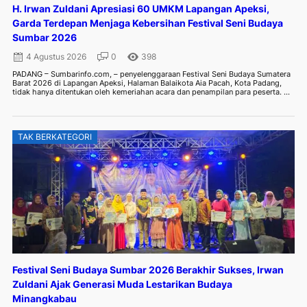
H. Irwan Zuldani Apresiasi 60 UMKM Lapangan Apeksi,
Garda Terdepan Menjaga Kebersihan Festival Seni Budaya
Sumbar 2026
4 Agustus 2026
0
398
PADANG – Sumbarinfo.com, – penyelenggaraan Festival Seni Budaya Sumatera
Barat 2026 di Lapangan Apeksi, Halaman Balaikota Aia Pacah, Kota Padang,
tidak hanya ditentukan oleh kemeriahan acara dan penampilan para peserta. ...
TAK BERKATEGORI
Festival Seni Budaya Sumbar 2026 Berakhir Sukses, Irwan
Zuldani Ajak Generasi Muda Lestarikan Budaya
Minangkabau