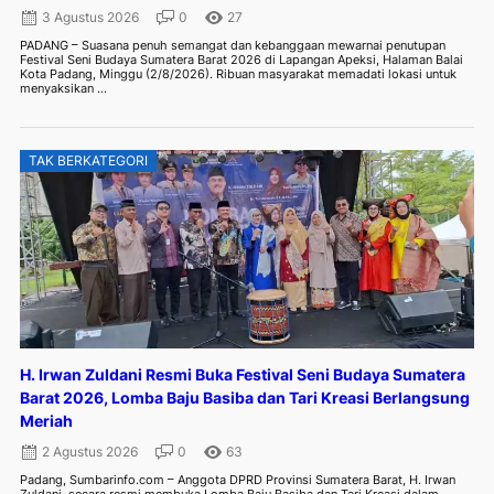
3 Agustus 2026
0
27
PADANG – Suasana penuh semangat dan kebanggaan mewarnai penutupan
Festival Seni Budaya Sumatera Barat 2026 di Lapangan Apeksi, Halaman Balai
Kota Padang, Minggu (2/8/2026). Ribuan masyarakat memadati lokasi untuk
menyaksikan ...
TAK BERKATEGORI
H. Irwan Zuldani Resmi Buka Festival Seni Budaya Sumatera
Barat 2026, Lomba Baju Basiba dan Tari Kreasi Berlangsung
Meriah
2 Agustus 2026
0
63
Padang, Sumbarinfo.com – Anggota DPRD Provinsi Sumatera Barat, H. Irwan
Zuldani, secara resmi membuka Lomba Baju Basiba dan Tari Kreasi dalam