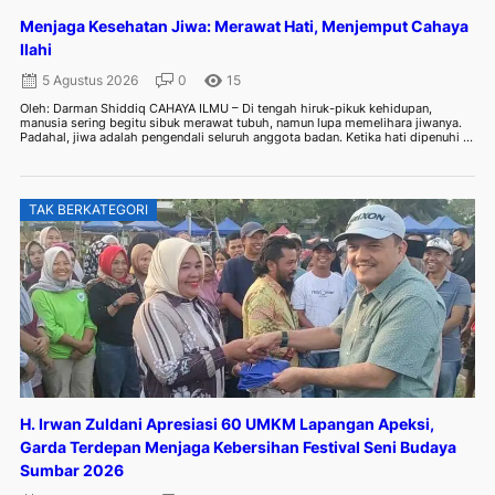
Menjaga Kesehatan Jiwa: Merawat Hati, Menjemput Cahaya
Ilahi
5 Agustus 2026
0
15
Oleh: Darman Shiddiq CAHAYA ILMU – Di tengah hiruk-pikuk kehidupan,
manusia sering begitu sibuk merawat tubuh, namun lupa memelihara jiwanya.
Padahal, jiwa adalah pengendali seluruh anggota badan. Ketika hati dipenuhi ...
TAK BERKATEGORI
H. Irwan Zuldani Apresiasi 60 UMKM Lapangan Apeksi,
Garda Terdepan Menjaga Kebersihan Festival Seni Budaya
Sumbar 2026