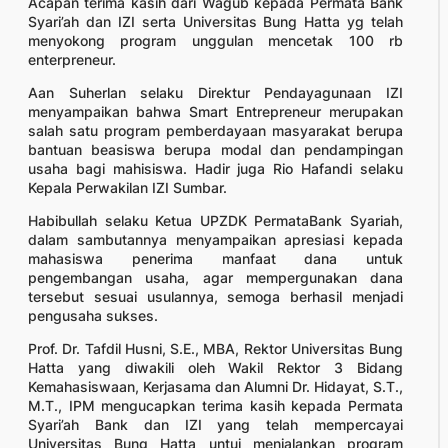
Acapan terima kasih dari Wagub kepada Permata Bank
Syari’ah dan IZI serta Universitas Bung Hatta yg telah
menyokong program unggulan mencetak 100 rb
enterpreneur.
Aan Suherlan selaku Direktur Pendayagunaan IZI
menyampaikan bahwa Smart Entrepreneur merupakan
salah satu program pemberdayaan masyarakat berupa
bantuan beasiswa berupa modal dan pendampingan
usaha bagi mahisiswa. Hadir juga Rio Hafandi selaku
Kepala Perwakilan IZI Sumbar.
Habibullah selaku Ketua UPZDK PermataBank Syariah,
dalam sambutannya menyampaikan apresiasi kepada
mahasiswa penerima manfaat dana untuk
pengembangan usaha, agar mempergunakan dana
tersebut sesuai usulannya, semoga berhasil menjadi
pengusaha sukses.
Prof. Dr. Tafdil Husni, S.E., MBA, Rektor Universitas Bung
Hatta yang diwakili oleh Wakil Rektor 3 Bidang
Kemahasiswaan, Kerjasama dan Alumni Dr. Hidayat, S.T.,
M.T., IPM mengucapkan terima kasih kepada Permata
Syari’ah Bank dan IZI yang telah mempercayai
Universitas Bung Hatta untuj menjalankan program