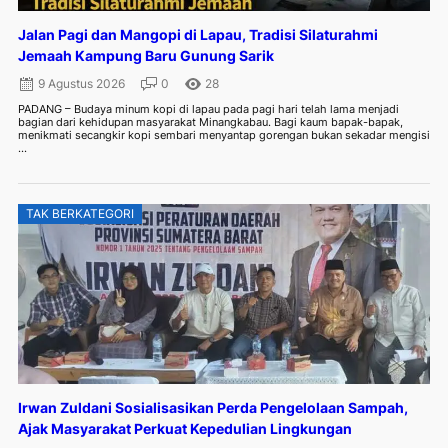
Jalan Pagi dan Mangopi di Lapau, Tradisi Silaturahmi
Jemaah Kampung Baru Gunung Sarik
9 Agustus 2026
0
28
PADANG – Budaya minum kopi di lapau pada pagi hari telah lama menjadi
bagian dari kehidupan masyarakat Minangkabau. Bagi kaum bapak-bapak,
menikmati secangkir kopi sembari menyantap gorengan bukan sekadar mengisi
...
TAK BERKATEGORI
Irwan Zuldani Sosialisasikan Perda Pengelolaan Sampah,
Ajak Masyarakat Perkuat Kepedulian Lingkungan