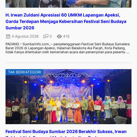
H. Irwan Zuldani Apresiasi 60 UMKM Lapangan Apeksi,
Garda Terdepan Menjaga Kebersihan Festival Seni Budaya
Sumbar 2026
4 Agustus 2026
0
416
PADANG – Sumbarinfo.com, – penyelenggaraan Festival Seni Budaya Sumatera
Barat 2026 di Lapangan Apeksi, Halaman Balaikota Aia Pacah, Kota Padang,
tidak hanya ditentukan oleh kemeriahan acara dan penampilan para peserta. ...
TAK BERKATEGORI
Festival Seni Budaya Sumbar 2026 Berakhir Sukses, Irwan