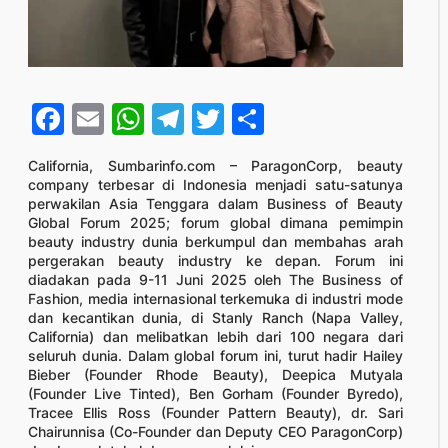
Facebook
Email
WhatsApp
Telegram
Twitter
Share
California, Sumbarinfo.com – ParagonCorp, beauty
company terbesar di Indonesia menjadi satu-satunya
perwakilan Asia Tenggara dalam Business of Beauty
Global Forum 2025; forum global dimana pemimpin
beauty industry dunia berkumpul dan membahas arah
pergerakan beauty industry ke depan. Forum ini
diadakan pada 9-11 Juni 2025 oleh The Business of
Fashion, media internasional terkemuka di industri mode
dan kecantikan dunia, di Stanly Ranch (Napa Valley,
California) dan melibatkan lebih dari 100 negara dari
seluruh dunia. Dalam global forum ini, turut hadir Hailey
Bieber (Founder Rhode Beauty), Deepica Mutyala
(Founder Live Tinted), Ben Gorham (Founder Byredo),
Tracee Ellis Ross (Founder Pattern Beauty), dr. Sari
Chairunnisa (Co-Founder dan Deputy CEO ParagonCorp)