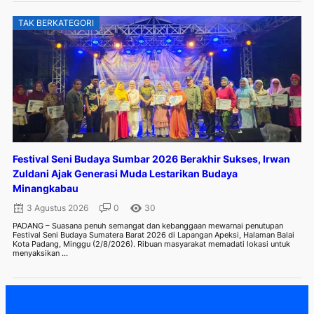
TAK BERKATEGORI
Festival Seni Budaya Sumbar 2026 Berakhir Sukses, Irwan
Zuldani Ajak Generasi Muda Lestarikan Budaya
Minangkabau
3 Agustus 2026
0
30
PADANG – Suasana penuh semangat dan kebanggaan mewarnai penutupan
Festival Seni Budaya Sumatera Barat 2026 di Lapangan Apeksi, Halaman Balai
Kota Padang, Minggu (2/8/2026). Ribuan masyarakat memadati lokasi untuk
menyaksikan ...