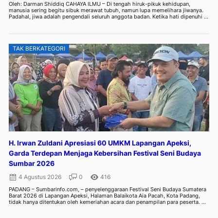
Oleh: Darman Shiddiq CAHAYA ILMU – Di tengah hiruk-pikuk kehidupan,
manusia sering begitu sibuk merawat tubuh, namun lupa memelihara jiwanya.
Padahal, jiwa adalah pengendali seluruh anggota badan. Ketika hati dipenuhi ...
TAK BERKATEGORI
H. Irwan Zuldani Apresiasi 60 UMKM Lapangan Apeksi,
Garda Terdepan Menjaga Kebersihan Festival Seni Budaya
Sumbar 2026
4 Agustus 2026
0
416
PADANG – Sumbarinfo.com, – penyelenggaraan Festival Seni Budaya Sumatera
Barat 2026 di Lapangan Apeksi, Halaman Balaikota Aia Pacah, Kota Padang,
tidak hanya ditentukan oleh kemeriahan acara dan penampilan para peserta. ...