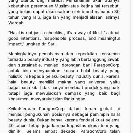
yang otentik bagi mereka. Pemahaman akan adanya
kebutuhan perempuan Muslim atas ketiga hal tersebut,
yang belum dapat diselesaikan oleh brand manapun 30
tahun yang lalu, juga lah yang menjadi alasan lahirnya
Wardah.
“Halal is not just a checklist, it’s a way of life. It’s about
good intentions, responsible process, and meaningful
impact,” ungkap dr. Sari.
Meningkatnya pemahaman dan kepedulian konsumen
terhadap beauty industry yang lebih bertanggung jawab
dan sustainable, menjadi dorongan bagi ParagonCorp
untuk bisa menyuarakan konsep halal beauty yang
holistik ini kepada pelaku beauty industry dunia, karena
halal beauty memiliki makna yang universal yaitu
bagaimana kita tidak hanya membuat produk yang baik
tetapi juga mewujudkan dampak yang baik bagi
konsumen, masyarakat dan lingkungan.
Keikutsertaan ParagonCorp dalam forum global ini
menjadi pengukuhan posisinya sebagai pemimpin halal
beauty dunia. Bukan hanya karena fondasi kuat selama
40 tahun, tetapi juga karena kapasitas ekosistem yang
dimiliki. Selama empat dekade, ParagonCorp telah