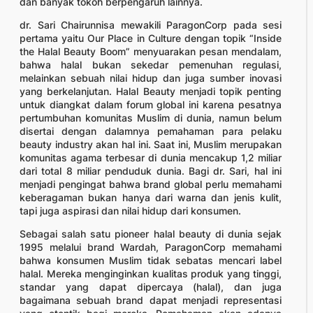
dan banyak tokoh berpengaruh lainnya.
dr. Sari Chairunnisa mewakili ParagonCorp pada sesi
pertama yaitu Our Place in Culture dengan topik “Inside
the Halal Beauty Boom” menyuarakan pesan mendalam,
bahwa halal bukan sekedar pemenuhan regulasi,
melainkan sebuah nilai hidup dan juga sumber inovasi
yang berkelanjutan. Halal Beauty menjadi topik penting
untuk diangkat dalam forum global ini karena pesatnya
pertumbuhan komunitas Muslim di dunia, namun belum
disertai dengan dalamnya pemahaman para pelaku
beauty industry akan hal ini. Saat ini, Muslim merupakan
komunitas agama terbesar di dunia mencakup 1,2 miliar
dari total 8 miliar penduduk dunia. Bagi dr. Sari, hal ini
menjadi pengingat bahwa brand global perlu memahami
keberagaman bukan hanya dari warna dan jenis kulit,
tapi juga aspirasi dan nilai hidup dari konsumen.
Sebagai salah satu pioneer halal beauty di dunia sejak
1995 melalui brand Wardah, ParagonCorp memahami
bahwa konsumen Muslim tidak sebatas mencari label
halal. Mereka menginginkan kualitas produk yang tinggi,
standar yang dapat dipercaya (halal), dan juga
bagaimana sebuah brand dapat menjadi representasi