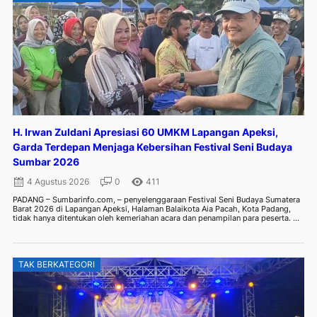
H. Irwan Zuldani Apresiasi 60 UMKM Lapangan Apeksi,
Garda Terdepan Menjaga Kebersihan Festival Seni Budaya
Sumbar 2026
4 Agustus 2026
0
411
PADANG – Sumbarinfo.com, – penyelenggaraan Festival Seni Budaya Sumatera
Barat 2026 di Lapangan Apeksi, Halaman Balaikota Aia Pacah, Kota Padang,
tidak hanya ditentukan oleh kemeriahan acara dan penampilan para peserta. ...
TAK BERKATEGORI