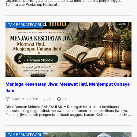
Organisasi profesi guru tersebut dipercaya menjadi panitia penyelenggara
Seminar dan Workshop Nasional ...
TAK BERKATEGORI
Menjaga Kesehatan Jiwa: Merawat Hati, Menjemput Cahaya
Ilahi
5 Agustus 2026
0
17
Oleh: Darman Shiddiq CAHAYA ILMU – Di tengah hiruk-pikuk kehidupan,
manusia sering begitu sibuk merawat tubuh, namun lupa memelihara jiwanya.
Padahal, jiwa adalah pengendali seluruh anggota badan. Ketika hati dipenuhi ...
TAK BERKATEGORI