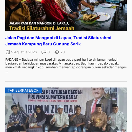
Jalan Pagi dan Mangopi di Lapau, Tradisi Silaturahmi
Jemaah Kampung Baru Gunung Sarik
9 Agustus 2026
0
20
PADANG – Budaya minum kopi di lapau pada pagi hari telah lama menjadi
bagian dari kehidupan masyarakat Minangkabau. Bagi kaum bapak-bapak,
menikmati secangkir kopi sembari menyantap gorengan bukan sekadar mengisi
...
TAK BERKATEGORI