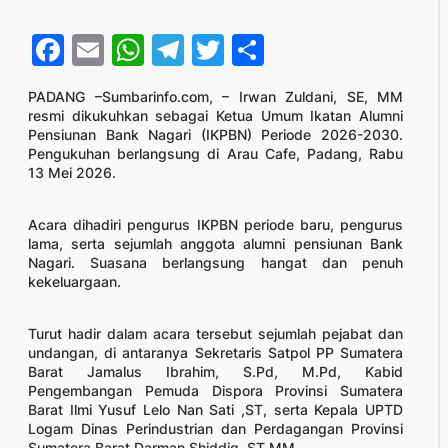
Facebook
Email
WhatsApp
Telegram
Twitter
Share
PADANG –Sumbarinfo.com, – Irwan Zuldani, SE, MM
resmi dikukuhkan sebagai Ketua Umum Ikatan Alumni
Pensiunan Bank Nagari (IKPBN) Periode 2026-2030.
Pengukuhan berlangsung di Arau Cafe, Padang, Rabu
13 Mei 2026.
Acara dihadiri pengurus IKPBN periode baru, pengurus
lama, serta sejumlah anggota alumni pensiunan Bank
Nagari. Suasana berlangsung hangat dan penuh
kekeluargaan.
Turut hadir dalam acara tersebut sejumlah pejabat dan
undangan, di antaranya Sekretaris Satpol PP Sumatera
Barat Jamalus Ibrahim, S.Pd, M.Pd, Kabid
Pengembangan Pemuda Dispora Provinsi Sumatera
Barat Ilmi Yusuf Lelo Nan Sati ,ST, serta Kepala UPTD
Logam Dinas Perindustrian dan Perdagangan Provinsi
Sumatera Barat Darman Shiddiq, ST,MM