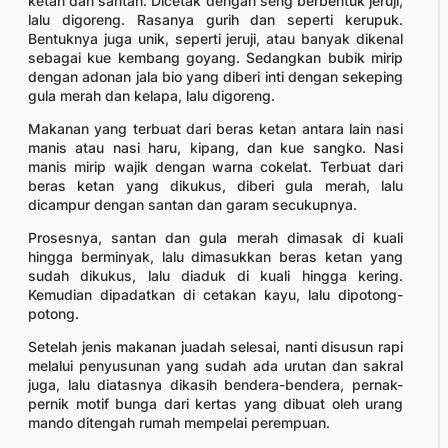
ketan dan santan. Dicetak dengan seng berbentuk jeruji,
lalu digoreng. Rasanya gurih dan seperti kerupuk.
Bentuknya juga unik, seperti jeruji, atau banyak dikenal
sebagai kue kembang goyang. Sedangkan bubik mirip
dengan adonan jala bio yang diberi inti dengan sekeping
gula merah dan kelapa, lalu digoreng.
Makanan yang terbuat dari beras ketan antara lain nasi
manis atau nasi haru, kipang, dan kue sangko. Nasi
manis mirip wajik dengan warna cokelat. Terbuat dari
beras ketan yang dikukus, diberi gula merah, lalu
dicampur dengan santan dan garam secukupnya.
Prosesnya, santan dan gula merah dimasak di kuali
hingga berminyak, lalu dimasukkan beras ketan yang
sudah dikukus, lalu diaduk di kuali hingga kering.
Kemudian dipadatkan di cetakan kayu, lalu dipotong-
potong.
Setelah jenis makanan juadah selesai, nanti disusun rapi
melalui penyusunan yang sudah ada urutan dan sakral
juga, lalu diatasnya dikasih bendera-bendera, pernak-
pernik motif bunga dari kertas yang dibuat oleh urang
mando ditengah rumah mempelai perempuan.