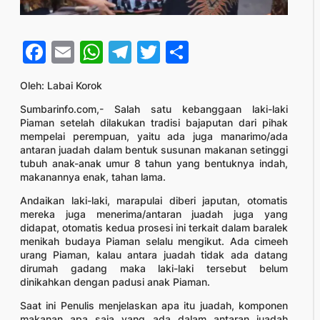
Facebook
Email
WhatsApp
Telegram
Twitter
Share
Oleh: Labai Korok
Sumbarinfo.com,- Salah satu kebanggaan laki-laki
Piaman setelah dilakukan tradisi bajaputan dari pihak
mempelai perempuan, yaitu ada juga manarimo/ada
antaran juadah dalam bentuk susunan makanan setinggi
tubuh anak-anak umur 8 tahun yang bentuknya indah,
makanannya enak, tahan lama.
Andaikan laki-laki, marapulai diberi japutan, otomatis
mereka juga menerima/antaran juadah juga yang
didapat, otomatis kedua prosesi ini terkait dalam baralek
menikah budaya Piaman selalu mengikut. Ada cimeeh
urang Piaman, kalau antara juadah tidak ada datang
dirumah gadang maka laki-laki tersebut belum
dinikahkan dengan padusi anak Piaman.
Saat ini Penulis menjelaskan apa itu juadah, komponen
makanan apa saja yang ada dalam antaran juadah