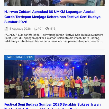
H. Irwan Zuldani Apresiasi 60 UMKM Lapangan Apeksi,
Garda Terdepan Menjaga Kebersihan Festival Seni Budaya
Sumbar 2026
4 Agustus 2026
0
416
PADANG – Sumbarinfo.com, – penyelenggaraan Festival Seni Budaya Sumatera
Barat 2026 di Lapangan Apeksi, Halaman Balaikota Aia Pacah, Kota Padang,
tidak hanya ditentukan oleh kemeriahan acara dan penampilan para peserta. ...
TAK BERKATEGORI
Festival Seni Budaya Sumbar 2026 Berakhir Sukses, Irwan