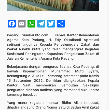
Facebook
Email
WhatsApp
Telegram
Twitter
Share
Padang, Sumbarinfo.com — Kepala Kantor Kementerian
Agama Kota Padang, H. Edy Oktafiandi Apresiasi
setinggi tingginya Kepada Penyelenggara Zakat dan
Wakaf Rinaldi Putra yang telah mengangkat Kegiatan
Sosialisasi Peningkatan Kapasitas Pengelolaan Zakat di
Jajaran Kementerian Agama Kota Padang.
Bekerjasama dengan pengurus Baznas Kota Padang, di
bawah Kepemimpinan Muhammad Mufti Syafi’i,
berlangsung di Aula Lt.II Kemenag setempat pada Kamis
15 September 2022. Demikian diungkapkan, Kepala
Kantor Saat memberikan Sambutan Sekaligus
penguatan didepan audiens yang memadati aula kantor
kemenag tersebut.
Yang mana kegiatan mencari Ridho Allah tersebut,
dihadiri langsung Orang Nomor satu di Badan Amil Zakat