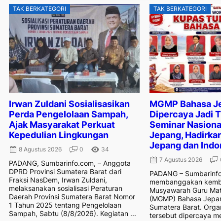
TAK BERKATEGORI
TAK BERKATEGORI
Irwan Zuldani Sosialisasikan
MGMP Bahasa J
Perda Pengelolaan Sampah,
Dipercaya Jadi 
Ajak Masyarakat Perkuat
Seminar Nasiona
Kepedulian Lingkungan
Jepang, Hadirkan
Jepang dan Indo
8 Agustus 2026
0
34
7 Agustus 2026
PADANG, Sumbarinfo.com, – Anggota
DPRD Provinsi Sumatera Barat dari
PADANG – Sumbarinfo
Fraksi NasDem, Irwan Zuldani,
membanggakan kembal
melaksanakan sosialisasi Peraturan
Musyawarah Guru Mat
Daerah Provinsi Sumatera Barat Nomor
(MGMP) Bahasa Jepan
1 Tahun 2025 tentang Pengelolaan
Sumatera Barat. Organ
Sampah, Sabtu (8/8/2026). Kegiatan ...
tersebut dipercaya me