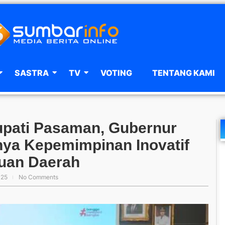
SASTRA
TV
VOTING
TENTANG KAMI
Bupati Pasaman, Gubernur
nya Kepemimpinan Inovatif
uan Daerah
025
No Comments