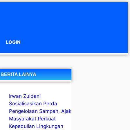
LOGIN
BERITA LAINYA
Irwan Zuldani
Sosialisasikan Perda
Pengelolaan Sampah, Ajak
Masyarakat Perkuat
Kepedulian Lingkungan