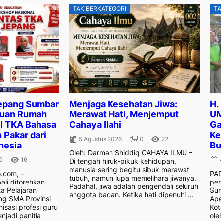
TAK BERKATEGORI
TA
epang Sumbar
Menjaga Kesehatan Jiwa:
H.
Tuan Rumah
Merawat Hati, Menjemput
UM
l TKA Bahasa
Cahaya Ilahi
Ga
 Pakar dari
Ke
5 Agustus 2026
0
22
nesia
Bu
Oleh: Darman Shiddiq CAHAYA ILMU –
0
16
Di tengah hiruk-pikuk kehidupan,
manusia sering begitu sibuk merawat
.com, –
PAD
tubuh, namun lupa memelihara jiwanya.
i ditorehkan
pen
Padahal, jiwa adalah pengendali seluruh
a Pelajaran
Sum
anggota badan. Ketika hati dipenuhi ...
g SMA Provinsi
Ape
isasi profesi guru
Kot
njadi panitia
ole