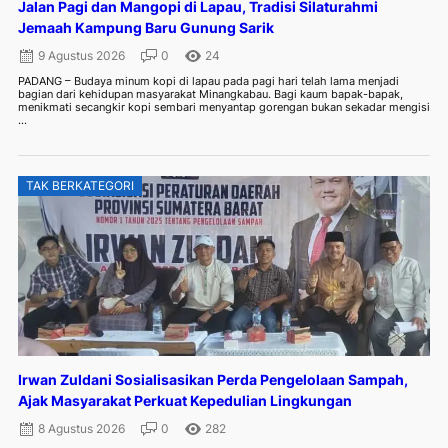
Jalan Pagi dan Mangopi di Lapau, Tradisi Silaturahmi
Jemaah Kampung Baru Gunung Sarik
9 Agustus 2026
0
24
PADANG – Budaya minum kopi di lapau pada pagi hari telah lama menjadi
bagian dari kehidupan masyarakat Minangkabau. Bagi kaum bapak-bapak,
menikmati secangkir kopi sembari menyantap gorengan bukan sekadar mengisi
...
TAK BERKATEGORI
Irwan Zuldani Sosialisasikan Perda Pengelolaan Sampah,
Ajak Masyarakat Perkuat Kepedulian Lingkungan
8 Agustus 2026
0
282