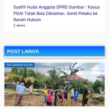
Syafril Huda Anggota DPRD Sumbar : Kasus
PGAI Tidak Bisa Dibiarkan. Seret Pelaku ke
Ranah Hukum
2 views
POST LAINYA
TAK BERKATEGORI