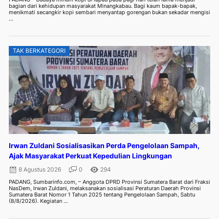
bagian dari kehidupan masyarakat Minangkabau. Bagi kaum bapak-bapak,
menikmati secangkir kopi sembari menyantap gorengan bukan sekadar mengisi
...
TAK BERKATEGORI
Irwan Zuldani Sosialisasikan Perda Pengelolaan Sampah,
Ajak Masyarakat Perkuat Kepedulian Lingkungan
8 Agustus 2026
0
294
PADANG, Sumbarinfo.com, – Anggota DPRD Provinsi Sumatera Barat dari Fraksi
NasDem, Irwan Zuldani, melaksanakan sosialisasi Peraturan Daerah Provinsi
Sumatera Barat Nomor 1 Tahun 2025 tentang Pengelolaan Sampah, Sabtu
(8/8/2026). Kegiatan ...