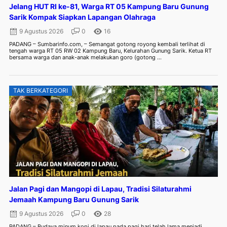
Jelang HUT RI ke-81, Warga RT 05 Kampung Baru Gunung
Sarik Kompak Siapkan Lapangan Olahraga
9 Agustus 2026
0
16
PADANG – Sumbarinfo.com, – Semangat gotong royong kembali terlihat di
tengah warga RT 05 RW 02 Kampung Baru, Kelurahan Gunung Sarik. Ketua RT
bersama warga dan anak-anak melakukan goro (gotong ...
TAK BERKATEGORI
Jalan Pagi dan Mangopi di Lapau, Tradisi Silaturahmi
Jemaah Kampung Baru Gunung Sarik
9 Agustus 2026
0
28
PADANG – Budaya minum kopi di lapau pada pagi hari telah lama menjadi