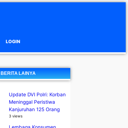
LOGIN
BERITA LAINYA
Update DVI Polri: Korban
Meninggal Peristiwa
Kanjuruhan 125 Orang
3 views
Lembaga Konsumen