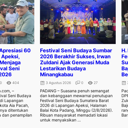
 Apresiasi 60
Festival Seni Budaya Sumbar
H.
Apeksi,
2026 Berakhir Sukses, Irwan
Fe
 Menjaga
Zuldani Ajak Generasi Muda
Su
val Seni
Lestarikan Budaya
Ba
2026
Minangkabau
Be
0
404
3 Agustus 2026
0
27
.com, –
PADANG – Suasana penuh semangat
Pad
ival Seni Budaya
dan kebanggaan mewarnai penutupan
DPR
 di Lapangan
Festival Seni Budaya Sumatera Barat
Zul
kota Aia Pacah,
2026 di Lapangan Apeksi, Halaman
Baj
anya ditentukan
Balai Kota Padang, Minggu (2/8/2026).
ran
a dan penampilan
Ribuan masyarakat memadati lokasi
Bar
untuk menyaksikan ...