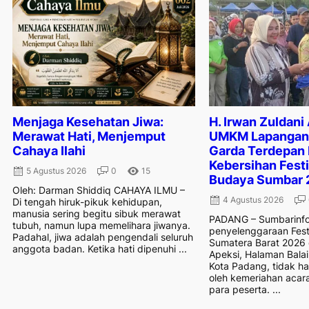
Menjaga Kesehatan Jiwa:
H. Irwan Zuldani
Merawat Hati, Menjemput
UMKM Lapangan 
Cahaya Ilahi
Garda Terdepan
Kebersihan Festi
5 Agustus 2026
0
15
Budaya Sumbar 
Oleh: Darman Shiddiq CAHAYA ILMU –
4 Agustus 2026
Di tengah hiruk-pikuk kehidupan,
manusia sering begitu sibuk merawat
PADANG – Sumbarinfo
tubuh, namun lupa memelihara jiwanya.
penyelenggaraan Fest
Padahal, jiwa adalah pengendali seluruh
Sumatera Barat 2026
anggota badan. Ketika hati dipenuhi ...
Apeksi, Halaman Balai
Kota Padang, tidak h
oleh kemeriahan acar
para peserta. ...