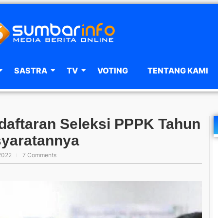
SASTRA
TV
VOTING
TENTANG KAMI
daftaran Seleksi PPPK Tahun
rsyaratannya
2022
7 Comments