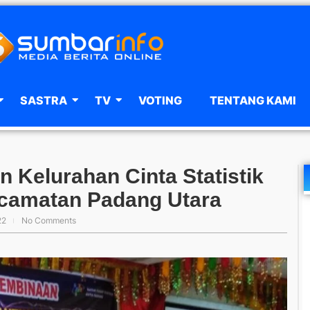
SASTRA
TV
VOTING
TENTANG KAMI
Kelurahan Cinta Statistik
ecamatan Padang Utara
22
No Comments