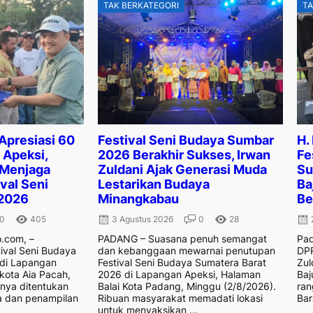
TAK BERKATEGORI
TA
 Apresiasi 60
Festival Seni Budaya Sumbar
H.
Apeksi,
2026 Berakhir Sukses, Irwan
Fe
 Menjaga
Zuldani Ajak Generasi Muda
Su
val Seni
Lestarikan Budaya
Ba
2026
Minangkabau
Be
0
405
3 Agustus 2026
0
28
.com, –
PADANG – Suasana penuh semangat
Pad
ival Seni Budaya
dan kebanggaan mewarnai penutupan
DPR
 di Lapangan
Festival Seni Budaya Sumatera Barat
Zul
kota Aia Pacah,
2026 di Lapangan Apeksi, Halaman
Baj
anya ditentukan
Balai Kota Padang, Minggu (2/8/2026).
ran
a dan penampilan
Ribuan masyarakat memadati lokasi
Bar
untuk menyaksikan ...