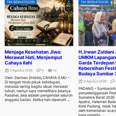
TAK BERKATEGORI
TAK BERKATEGORI
Menjaga Kesehatan Jiwa:
H. Irwan Zuldani
Merawat Hati, Menjemput
UMKM Lapangan 
Cahaya Ilahi
Garda Terdepan
Kebersihan Festi
5 Agustus 2026
0
15
Budaya Sumbar 
Oleh: Darman Shiddiq CAHAYA ILMU –
4 Agustus 2026
Di tengah hiruk-pikuk kehidupan,
manusia sering begitu sibuk merawat
PADANG – Sumbarinfo
tubuh, namun lupa memelihara jiwanya.
penyelenggaraan Fest
Padahal, jiwa adalah pengendali seluruh
Sumatera Barat 2026
anggota badan. Ketika hati dipenuhi ...
Apeksi, Halaman Balai
Kota Padang, tidak h
oleh kemeriahan acar
para peserta. ...