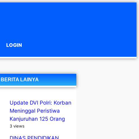
LOGIN
BERITA LAINYA
Update DVI Polri: Korban
Meninggal Peristiwa
Kanjuruhan 125 Orang
3 views
DINAS PENDIDIKAN