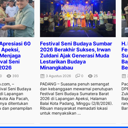
 Apresiasi 60
Festival Seni Budaya Sumbar
H.
Apeksi,
2026 Berakhir Sukses, Irwan
Fe
 Menjaga
Zuldani Ajak Generasi Muda
Su
val Seni
Lestarikan Budaya
Ba
2026
Minangkabau
Be
0
393
3 Agustus 2026
0
25
.com, –
PADANG – Suasana penuh semangat
Pad
ival Seni Budaya
dan kebanggaan mewarnai penutupan
DPR
 di Lapangan
Festival Seni Budaya Sumatera Barat
Zul
kota Aia Pacah,
2026 di Lapangan Apeksi, Halaman
Baj
anya ditentukan
Balai Kota Padang, Minggu (2/8/2026).
ran
a dan penampilan
Ribuan masyarakat memadati lokasi
Bar
untuk menyaksikan ...