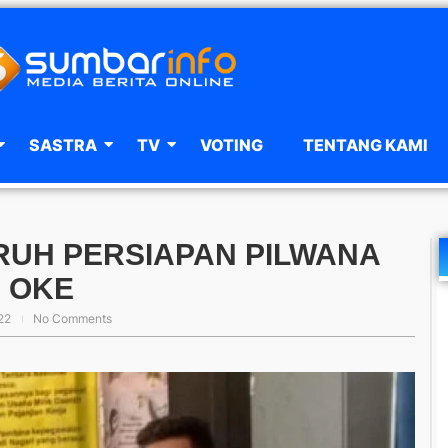
SASTRA
TV
VOTING
TENTANG KAMI
RUH PERSIAPAN PILWANA
 OKE
22
No Comments