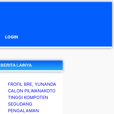
LOGIN
BERITA LAINYA
FROFIL BRE, YUNANDA
CALON PILWANAKOTO
TINGGI KOMPOTEN
SEGUDANG
PENGALAMAN