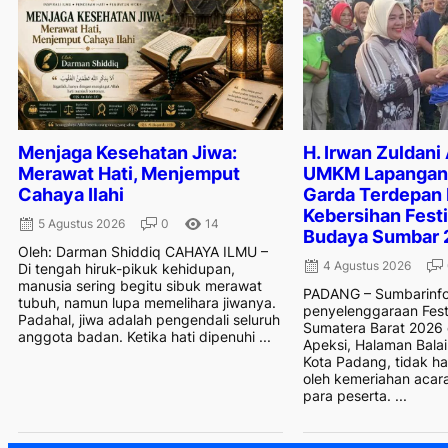
Menjaga Kesehatan Jiwa:
H. Irwan Zuldani
Merawat Hati, Menjemput
UMKM Lapangan 
Cahaya Ilahi
Garda Terdepan
Kebersihan Festi
5 Agustus 2026
0
14
Budaya Sumbar 
Oleh: Darman Shiddiq CAHAYA ILMU –
4 Agustus 2026
Di tengah hiruk-pikuk kehidupan,
manusia sering begitu sibuk merawat
PADANG – Sumbarinfo
tubuh, namun lupa memelihara jiwanya.
penyelenggaraan Fest
Padahal, jiwa adalah pengendali seluruh
Sumatera Barat 2026
anggota badan. Ketika hati dipenuhi ...
Apeksi, Halaman Balai
Kota Padang, tidak h
oleh kemeriahan acar
para peserta. ...