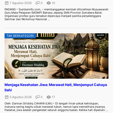
7 Agustus 2026
0
10
PADANG – Sumbarinfo.com, – membanggakan kembali ditorehkan Musyawarah
Guru Mata Pelajaran (MGMP) Bahasa Jepang SMA Provinsi Sumatera Barat.
Organisasi profesi guru tersebut dipercaya menjadi panitia penyelenggara
Seminar dan Workshop Nasional ...
TAK BERKATEGORI
Menjaga Kesehatan Jiwa: Merawat Hati, Menjemput Cahaya
Ilahi
5 Agustus 2026
0
17
Oleh: Darman Shiddiq CAHAYA ILMU – Di tengah hiruk-pikuk kehidupan,
manusia sering begitu sibuk merawat tubuh, namun lupa memelihara jiwanya.
Padahal, jiwa adalah pengendali seluruh anggota badan. Ketika hati dipenuhi ...