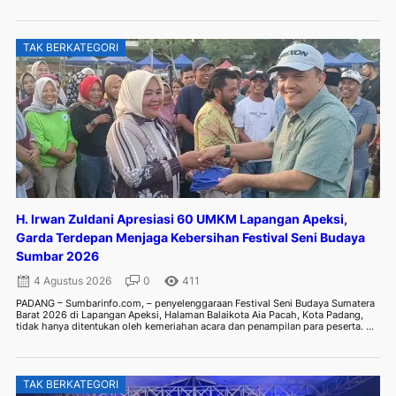
TAK BERKATEGORI
H. Irwan Zuldani Apresiasi 60 UMKM Lapangan Apeksi,
Garda Terdepan Menjaga Kebersihan Festival Seni Budaya
Sumbar 2026
4 Agustus 2026
0
411
PADANG – Sumbarinfo.com, – penyelenggaraan Festival Seni Budaya Sumatera
Barat 2026 di Lapangan Apeksi, Halaman Balaikota Aia Pacah, Kota Padang,
tidak hanya ditentukan oleh kemeriahan acara dan penampilan para peserta. ...
TAK BERKATEGORI