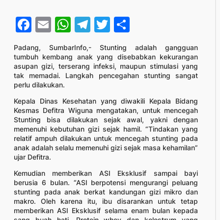
Facebook
Email
WhatsApp
Telegram
Twitter
Share
Padang, SumbarInfo,- Stunting adalah gangguan
tumbuh kembang anak yang disebabkan kekurangan
asupan gizi, terserang infeksi, maupun stimulasi yang
tak memadai. Langkah pencegahan stunting sangat
perlu dilakukan.
Kepala Dinas Kesehatan yang diwakili Kepala Bidang
Kesmas Defitra Wiguna mengatakan, untuk mencegah
Stunting bisa dilakukan sejak awal, yakni dengan
memenuhi kebutuhan gizi sejak hamil. “Tindakan yang
relatif ampuh dilakukan untuk mencegah stunting pada
anak adalah selalu memenuhi gizi sejak masa kehamilan”
ujar Defitra.
Kemudian memberikan ASI Eksklusif sampai bayi
berusia 6 bulan. “ASI berpotensi mengurangi peluang
stunting pada anak berkat kandungan gizi mikro dan
makro. Oleh karena itu, ibu disarankan untuk tetap
memberikan ASI Eksklusif selama enam bulan kepada
sang buah hati. Protein whey dan kolostrum yang