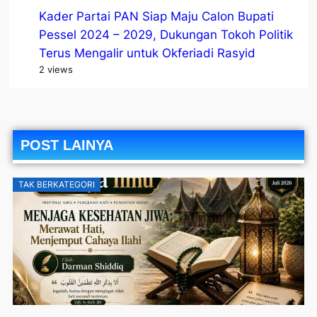
Kader Partai PAN Siap Maju Calon Bupati
Pessel 2024 – 2029, Dukungan Tokoh Politik
Terus Mengalir untuk Okferiadi Rasyid
2 views
POST LAINYA
TAK BERKATEGORI