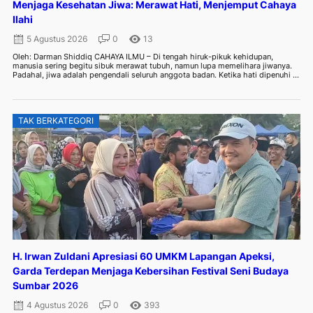
Menjaga Kesehatan Jiwa: Merawat Hati, Menjemput Cahaya
Ilahi
5 Agustus 2026
0
13
Oleh: Darman Shiddiq CAHAYA ILMU – Di tengah hiruk-pikuk kehidupan,
manusia sering begitu sibuk merawat tubuh, namun lupa memelihara jiwanya.
Padahal, jiwa adalah pengendali seluruh anggota badan. Ketika hati dipenuhi ...
TAK BERKATEGORI
H. Irwan Zuldani Apresiasi 60 UMKM Lapangan Apeksi,
Garda Terdepan Menjaga Kebersihan Festival Seni Budaya
Sumbar 2026
4 Agustus 2026
0
393