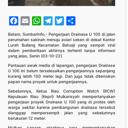
Facebook
Email
WhatsApp
Telegram
Twitter
Share
Batam, SumbarInfo,- Pengerjaan Drainase U 100 di jalan
perumahan sakinah menuju aviari seken di dekat Kantor
Lurah Buliang Kecamatan Batuaji yang sempat viral
dalam pemberitaan akhirnya terhenti tanpa informasi
yang jelas, Senin (03-10-22).
Pantauan awak media di lapangan, pengerjaan Drainase
U 100 ini belum terselesaikan pengerjaannya sepanjang
kurang lebih 150 meter lagi. Dan juga tidak ditemukan
papan nama proyek untuk pengerjaannya.
Sebelumnya, Ketua Riau Corruption Watch (RCW)
Kepulauan Riau (Kepri) Mulkansyah mempertanyakan
pengerjaan proyek Drainase U 100 yang di protes oleh
warga sekitar karena pembangunan drainase tersebut
dianggap mempersempit jalan yang sebelumnya
berukuran 12 meter.
Mulkan sapaan akrabnya juga mempertanyakan