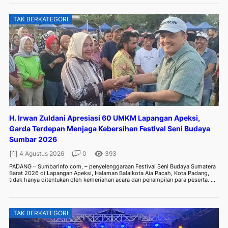
TAK BERKATEGORI
H. Irwan Zuldani Apresiasi 60 UMKM Lapangan Apeksi,
Garda Terdepan Menjaga Kebersihan Festival Seni Budaya
Sumbar 2026
4 Agustus 2026
0
393
PADANG – Sumbarinfo.com, – penyelenggaraan Festival Seni Budaya Sumatera
Barat 2026 di Lapangan Apeksi, Halaman Balaikota Aia Pacah, Kota Padang,
tidak hanya ditentukan oleh kemeriahan acara dan penampilan para peserta. ...
TAK BERKATEGORI