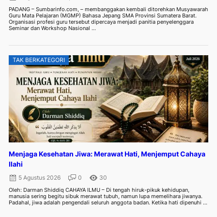
PADANG – Sumbarinfo.com, – membanggakan kembali ditorehkan Musyawarah
Guru Mata Pelajaran (MGMP) Bahasa Jepang SMA Provinsi Sumatera Barat.
Organisasi profesi guru tersebut dipercaya menjadi panitia penyelenggara
Seminar dan Workshop Nasional ...
TAK BERKATEGORI
Menjaga Kesehatan Jiwa: Merawat Hati, Menjemput Cahaya
Ilahi
5 Agustus 2026
0
30
Oleh: Darman Shiddiq CAHAYA ILMU – Di tengah hiruk-pikuk kehidupan,
manusia sering begitu sibuk merawat tubuh, namun lupa memelihara jiwanya.
Padahal, jiwa adalah pengendali seluruh anggota badan. Ketika hati dipenuhi ...