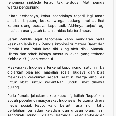
fenomena sinkhole terjadi tak terduga. Mati semua
warga pengunjung.
Inikan berbahaya, kalau seandainya terjadi lagi tanah
amblas lanjutan, ketika warga sedang melihat-lihat
karena ulang budaya kepo tadi. Akhirnya terjadi lagi
musibah orang jatuh tanah amblas lalu tertimbun.
Saran Penulis agar fenomena kepo mengarah pada
kesirikan lebih baik Pemda Propinsi Sumatera Barat dan
Pemda Lima Puluh Kota didukung oleh Ninik Mamak,
Ulama dan tokoh lainnya menutup lokasi yang terkena
sinkhole situjuaah tersebut.
Masyarakat Indonesia terkenal kepo nomor satu, ini jika
dibiarkan bisa jadi masalah sosial budaya dan bisa
melahirkan kesyirikan seperti saat ini warga ambil air
untuk obat, untuk kecantikan, untuk jimat dibawa
pulang.
Perlu Penulis jelaskan sikap kepo ini, Istilah “kepo” kini
sudah populer di masyarakat Indonesia, terutama di era
media sosial. Kepo, yang berarti rasa ingin tahu
berlebihan terhadap kejadian dan urusan orang lain,
seringkali muncul dalam berbagai kejadian-kejadian