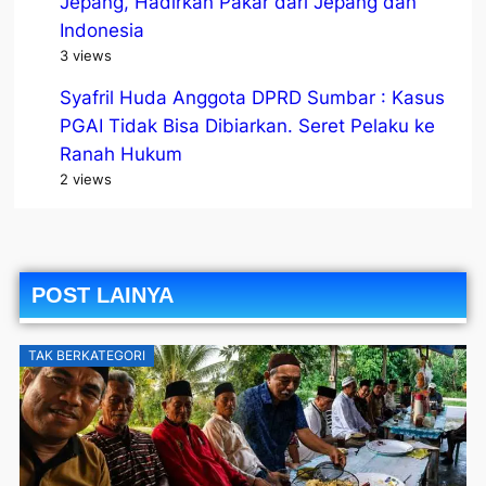
Jepang, Hadirkan Pakar dari Jepang dan
Indonesia
3 views
Syafril Huda Anggota DPRD Sumbar : Kasus
PGAI Tidak Bisa Dibiarkan. Seret Pelaku ke
Ranah Hukum
2 views
POST LAINYA
TAK BERKATEGORI