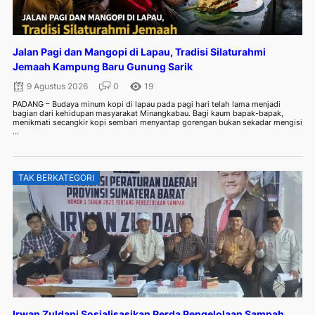
Jalan Pagi dan Mangopi di Lapau, Tradisi Silaturahmi
Jemaah Kampung Baru Gunung Sarik
9 Agustus 2026
0
19
PADANG – Budaya minum kopi di lapau pada pagi hari telah lama menjadi
bagian dari kehidupan masyarakat Minangkabau. Bagi kaum bapak-bapak,
menikmati secangkir kopi sembari menyantap gorengan bukan sekadar mengisi
...
TAK BERKATEGORI
Irwan Zuldani Sosialisasikan Perda Pengelolaan Sampah,