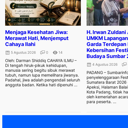
Menjaga Kesehatan Jiwa:
H. Irwan Zuldani
Merawat Hati, Menjemput
UMKM Lapangan 
Cahaya Ilahi
Garda Terdepan
Kebersihan Festi
5 Agustus 2026
0
14
Budaya Sumbar 
Oleh: Darman Shiddiq CAHAYA ILMU –
4 Agustus 2026
Di tengah hiruk-pikuk kehidupan,
manusia sering begitu sibuk merawat
PADANG – Sumbarinfo
tubuh, namun lupa memelihara jiwanya.
penyelenggaraan Fest
Padahal, jiwa adalah pengendali seluruh
Sumatera Barat 2026
anggota badan. Ketika hati dipenuhi ...
Apeksi, Halaman Balai
Kota Padang, tidak h
oleh kemeriahan acar
para peserta. ...