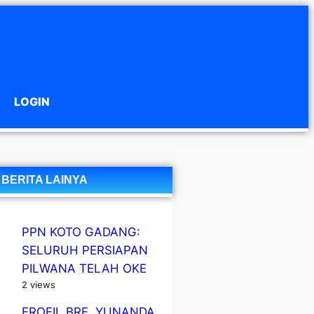
LOGIN
BERITA LAINYA
PPN KOTO GADANG:
SELURUH PERSIAPAN
PILWANA TELAH OKE
2 views
FROFIL BRE, YUNANDA