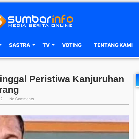
SASTRA
TV
VOTING
TENTANG KAMI
inggal Peristiwa Kanjuruhan
rang
22
No Comments