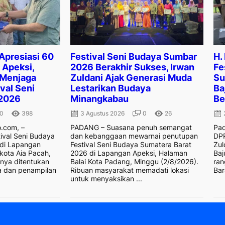
 Apresiasi 60
Festival Seni Budaya Sumbar
H.
Apeksi,
2026 Berakhir Sukses, Irwan
Fe
 Menjaga
Zuldani Ajak Generasi Muda
Su
val Seni
Lestarikan Budaya
Ba
2026
Minangkabau
Be
0
398
3 Agustus 2026
0
26
.com, –
PADANG – Suasana penuh semangat
Pad
ival Seni Budaya
dan kebanggaan mewarnai penutupan
DPR
 di Lapangan
Festival Seni Budaya Sumatera Barat
Zul
kota Aia Pacah,
2026 di Lapangan Apeksi, Halaman
Baj
anya ditentukan
Balai Kota Padang, Minggu (2/8/2026).
ran
a dan penampilan
Ribuan masyarakat memadati lokasi
Bar
untuk menyaksikan ...