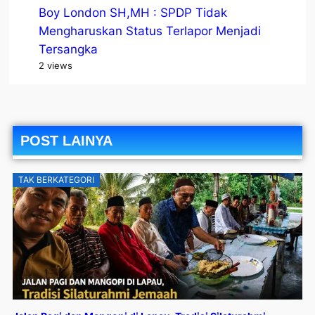
Boy London SH,MH : SPDP Tidak
Mengharuskan Status Terlapor Menjadi
Tersangka
2 views
POST LAINYA
TAK BERKATEGORI