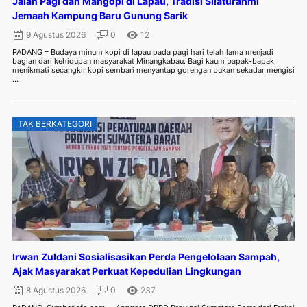
Jalan Pagi dan Mangopi di Lapau, Tradisi Silaturahmi
Jemaah Kampung Baru Gunung Sarik
9 Agustus 2026
0
12
PADANG – Budaya minum kopi di lapau pada pagi hari telah lama menjadi
bagian dari kehidupan masyarakat Minangkabau. Bagi kaum bapak-bapak,
menikmati secangkir kopi sembari menyantap gorengan bukan sekadar mengisi
...
TAK BERKATEGORI
Irwan Zuldani Sosialisasikan Perda Pengelolaan Sampah,
Ajak Masyarakat Perkuat Kepedulian Lingkungan
8 Agustus 2026
0
237