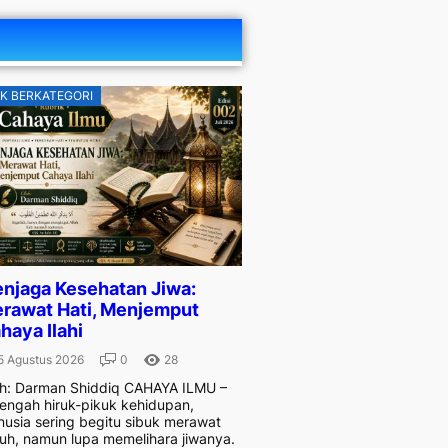
K BERKATEGORI
njaga Kesehatan Jiwa:
rawat Hati, Menjemput
haya Ilahi
5 Agustus 2026
0
28
h: Darman Shiddiq CAHAYA ILMU –
tengah hiruk-pikuk kehidupan,
usia sering begitu sibuk merawat
uh, namun lupa memelihara jiwanya.