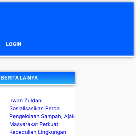
LOGIN
BERITA LAINYA
Irwan Zuldani
Sosialisasikan Perda
Pengelolaan Sampah, Ajak
Masyarakat Perkuat
Kepedulian Lingkungan