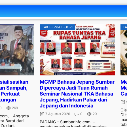
TAK BERKATEGORI
TA
sialisasikan
MGMP Bahasa Jepang Sumbar
Me
an Sampah,
Dipercaya Jadi Tuan Rumah
Me
 Perkuat
Seminar Nasional TKA Bahasa
Ca
kungan
Jepang, Hadirkan Pakar dari
Jepang dan Indonesia
0
269
Ole
7 Agustus 2026
0
20
Di 
com, – Anggota
man
ra Barat dari
PADANG – Sumbarinfo.com, –
tub
Zuldani,
membanggakan kembali ditorehkan