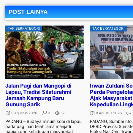
POST LAINYA
TAK BERKATEGORI
TAK BERKATEGORI
Jalan Pagi dan Mangopi di
Irwan Zuldani So
Lapau, Tradisi Silaturahmi
Perda Pengelola
Jemaah Kampung Baru
Ajak Masyarakat
Gunung Sarik
Kepedulian Ling
9 Agustus 2026
0
17
8 Agustus 2026
PADANG – Budaya minum kopi di lapau
PADANG, Sumbarinfo.
pada pagi hari telah lama menjadi
DPRD Provinsi Sumate
bagian dari kehidupan masyarakat
Fraksi NasDem, Irwan 