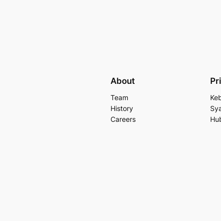
About
Pr
Team
Keb
History
Sya
Careers
Hu