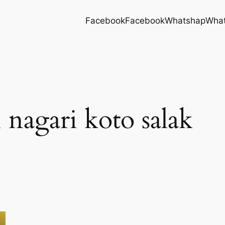
Facebook
Facebook
Whatshap
Wha
 nagari koto salak