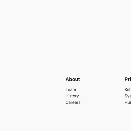
About
Pr
Team
Keb
History
Sya
Careers
Hu