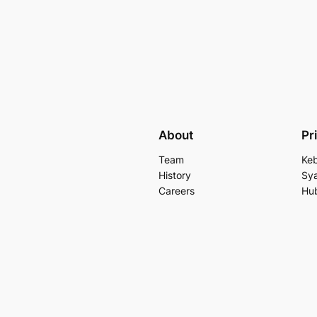
About
Pr
Team
Keb
History
Sya
Careers
Hu