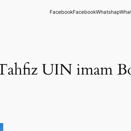
Facebook
Facebook
Whatshap
Wha
 Tahfiz UIN imam B