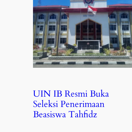
UIN IB Resmi Buka
Seleksi Penerimaan
Beasiswa Tahfidz