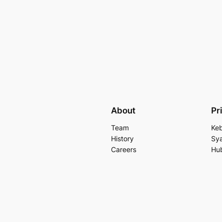
About
Pr
Team
Keb
History
Sya
Careers
Hu