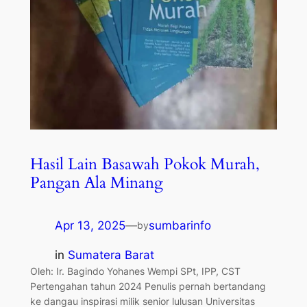
Hasil Lain Basawah Pokok Murah,
Pangan Ala Minang
Apr 13, 2025
—
sumbarinfo
by
in
Sumatera Barat
Oleh: Ir. Bagindo Yohanes Wempi SPt, IPP, CST
Pertengahan tahun 2024 Penulis pernah bertandang
ke dangau inspirasi milik senior lulusan Universitas