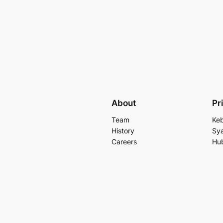
About
Pr
Team
Keb
History
Sya
Careers
Hu