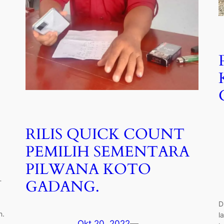
RILIS QUICK COUNT
PEMILIH SEMENTARA
PILWANA KOTO
-
GADANG.
D
n.
l
Okt 20, 2022
—