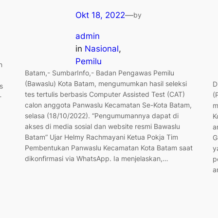
Okt 18, 2022
—
by
admin
in
Nasional
, 
Pemilu
n
Batam,- SumbarInfo,- Badan Pengawas Pemilu
(Bawaslu) Kota Batam, mengumumkan hasil seleksi
D
s
tes tertulis berbasis Computer Assisted Test (CAT)
(
-
calon anggota Panwaslu Kecamatan Se-Kota Batam,
m
selasa (18/10/2022). “Pengumumannya dapat di
K
akses di media sosial dan website resmi Bawaslu
a
Batam” Ujar Helmy Rachmayani Ketua Pokja Tim
G
Pembentukan Panwaslu Kecamatan Kota Batam saat
y
dikonfirmasi via WhatsApp. Ia menjelaskan,…
p
a