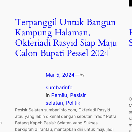
Terpanggil Untuk Bangun
Kampung Halaman,
Okferiadi Rasyid Siap Maju
Calon Bupati Pessel 2024
Mar 5, 2024
—
by
sumbarinfo
in
Pemilu
, 
Pesisir
O
selatan
, 
Politik
M
n
Pesisir Selatan sumbariinfo.com, Okferiadi Rasyid
s
atau yang lebih dikenal dengan sebutan “Yadi” Putra
s
a
Batang Kapeh Pesisir Selatan yang Sukses
m
berkiprah di rantau, mantapkan diri untuk maju jadi
b