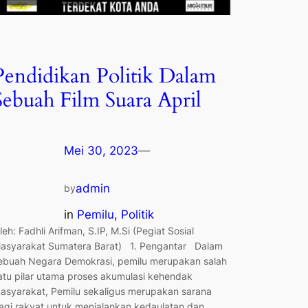
Pendidikan Politik Dalam
Sebuah Film Suara April
Mei 30, 2023
—
admin
by
in
Pemilu
, 
Politik
leh: Fadhli Arifman, S.IP, M.Si (Pegiat Sosial
asyarakat Sumatera Barat) 1. Pengantar Dalam
ebuah Negara Demokrasi, pemilu merupakan salah
atu pilar utama proses akumulasi kehendak
asyarakat, Pemilu sekaligus merupakan sarana
agi rakyat untuk menjalankan kedaulatan dan