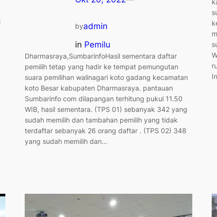
k
s
l
k
admin
by
m
in
Pemilu
s
W
Dharmasraya,SumbarinfoHasil sementara daftar
r
pemilih tetap yang hadir ke tempat pemungutan
I
suara pemilihan walinagari koto gadang kecamatan
koto Besar kabupaten Dharmasraya. pantauan
Sumbarinfo com dilapangan terhitung pukul 11.50
WIB, hasil sementara. (TPS 01) sebanyak 342 yang
sudah memilih dan tambahan pemilih yang tidak
terdaftar sebanyak 26 orang daftar . (TPS 02) 348
yang sudah memilih dan…