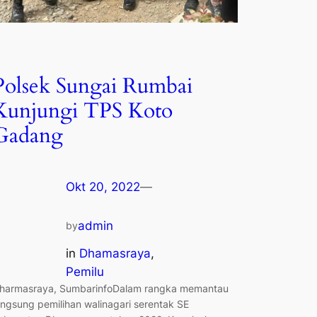
Polsek Sungai Rumbai
Kunjungi TPS Koto
Gadang
Okt 20, 2022
—
admin
by
in
Dhamasraya
, 
Pemilu
harmasraya, SumbarinfoDalam rangka memantau
angsung pemilihan walinagari serentak SE