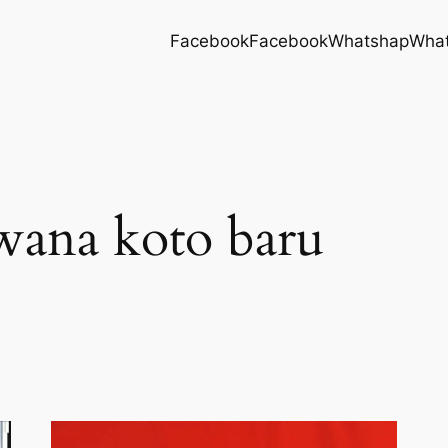
Facebook
Facebook
Whatshap
Wha
wana koto baru