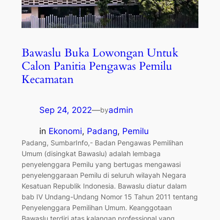
Bawaslu Buka Lowongan Untuk
Calon Panitia Pengawas Pemilu
Kecamatan
Sep 24, 2022
—
admin
by
in
Ekonomi
, 
Padang
, 
Pemilu
Padang, SumbarInfo,- Badan Pengawas Pemilihan
Umum (disingkat Bawaslu) adalah lembaga
penyelenggara Pemilu yang bertugas mengawasi
penyelenggaraan Pemilu di seluruh wilayah Negara
Kesatuan Republik Indonesia. Bawaslu diatur dalam
bab IV Undang-Undang Nomor 15 Tahun 2011 tentang
Penyelenggara Pemilihan Umum. Keanggotaan
Bawaslu terdiri atas kalangan professional yang