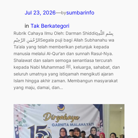
Jul 23, 2026
—
sumbarinfo
by
in
Tak Berkategori
Rubrik Cahaya Ilmu Oleh: Darman Shiddiqبِسْمِ اللّٰهِ
الرَّحْمٰنِ الرَّحِيْمِSegala puji bagi Allah Subhanahu wa
Ta’ala yang telah memberikan petunjuk kepada
manusia melalui Al-Qur’an dan sunnah Rasul-Nya.
Shalawat dan salam semoga senantiasa tercurah
kepada Nabi Muhammad ﷺ, keluarga, sahabat, dan
seluruh umatnya yang istiqamah mengikuti ajaran
Islam hingga akhir zaman. Membangun masyarakat
yang maju, damai, dan…